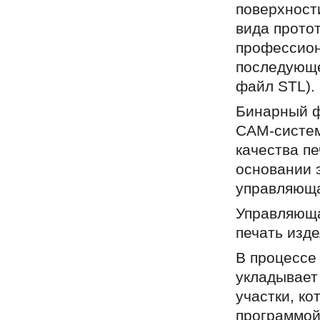
поверхност
вида прото
профессион
последующе
файл STL).
Бинарный ф
CAM-систем
качества пе
основании 
управляюща
Управляюща
печать изде
В процессе
укладывает
участки, к
программой