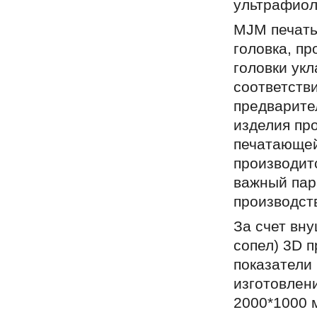
ультрафиол
MJM печать
головка, п
головки ук
соответств
предварите
изделия про
печатающей
производитс
важный пар
производств
За счет вн
сопел) 3D 
показатели
изготовлен
2000*1000 