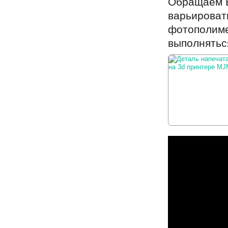
Обращаем В
варьироват
фотополиме
выполнятьс