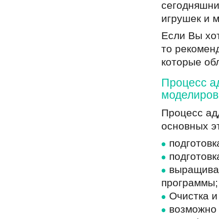
сегодняшни
игрушек и 
Если Вы хо
то рекомен
которые об
Процесс а
моделирова
Процесс ад
основных э
подготовк
подготов
выращива
программы;
Очистка и
возможно 