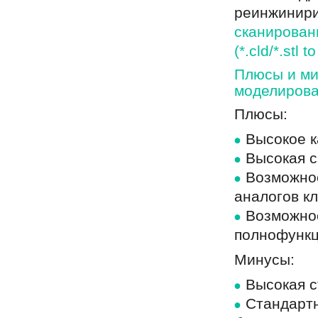
реинжинири
сканирован
(*.cld/*.stl t
Плюсы и ми
моделирова
Плюсы:
Высокое к
Высокая с
Возможнос
аналогов к
Возможнос
полнофункц
Минусы:
Высокая 
Стандарт