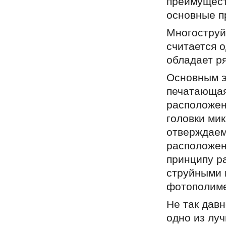
преимущест
основные п
Многоструйн
считается о
обладает р
Основным э
печатающая
расположен
головки ми
отверждаем
расположен
принципу ра
струйными 
фотополиме
Не так дав
одно из лу