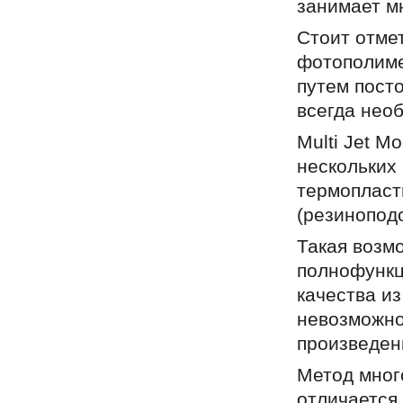
занимает м
Стоит отмет
фотополиме
путем пост
всегда нео
Multi Jet M
нескольких
термопласт
(резиноподо
Такая возм
полнофункц
качества и
невозможно
произведен
Метод мног
отличается