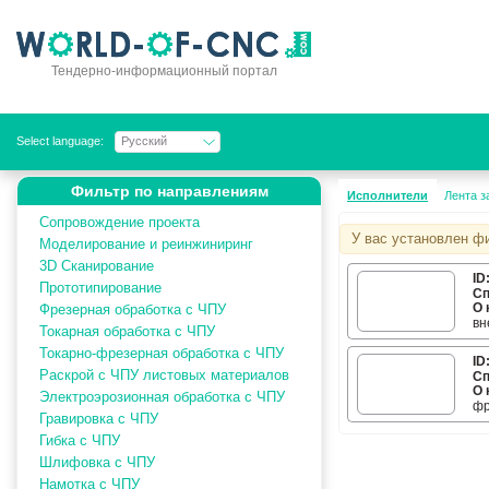
Тендерно-информационный портал
Select language:
Русский
Фильтр по направлениям
Исполнители
Лента з
Сопровождение проекта
У вас установлен ф
Моделирование и реинжиниринг
3D Сканирование
ID
Прототипирование
Сп
О 
пр
Фрезерная обработка с ЧПУ
вн
ос
Токарная обработка с ЧПУ
ро
Токарно-фрезерная обработка с ЧПУ
по
ID
KI
Раскрой с ЧПУ листовых материалов
Сп
-с
О 
Электроэрозионная обработка с ЧПУ
-т
фр
-р
Гравировка с ЧПУ
св
-с
Гибка с ЧПУ
Шлифовка с ЧПУ
Намотка с ЧПУ