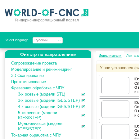
Тендерно-информационный портал
Select language:
Русский
Фильтр по направлениям
Исполнители
Лента з
Сопровождение проекта
У вас установлен ф
Моделирование и реинжиниринг
3D Сканирование
ID
Прототипирование
Сп
О 
пр
Фрезерная обработка с ЧПУ
и 
3-х осевые (модели STL)
пр
3-х осевые (модели IGES/STEP)
ма
ID
ра
4-х осевые (модели IGES/STEP)
Сп
фр
О 
ре
5-ти осевые (модели
гр
и 
IGES/STEP)
по
по
Мультиосевые (модели
ID
ма
IGES/STEP)
Сп
ра
О 
Токарная обработка с ЧПУ
в 