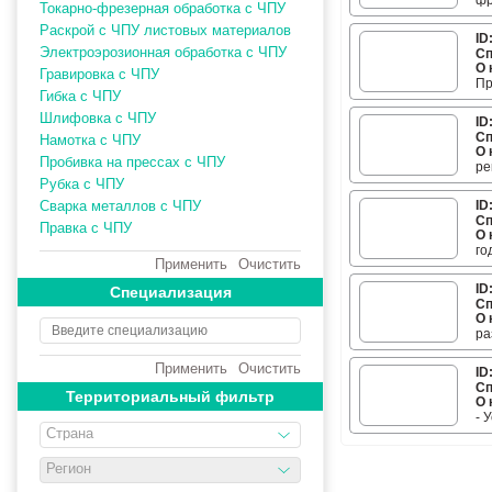
фр
Мы
Токарно-фрезерная обработка с ЧПУ
Гр
ср
Раскрой с ЧПУ листовых материалов
ши
за
ID
пр
ср
Электроэрозионная обработка с ЧПУ
Сп
ти
ср
О 
Фр
Гравировка с ЧПУ
вы
не
Пр
Гибка с ЧПУ
по
Мо
Шлифовка с ЧПУ
ID
ус
Сп
Намотка с ЧПУ
ма
О 
пе
Пробивка на прессах с ЧПУ
ре
са
об
Рубка с ЧПУ
ре
ря
Сварка металлов с ЧПУ
ID
ма
бы
Сп
от
Правка с ЧПУ
ре
О 
эк
ва
Ре
го
Дл
пр
Применить
Очистить
мо
та
ма
от
В 
ID
вы
Специализация
ср
ра
Сп
на
за
ши
О 
ре
др
-о
по
ра
ту
мо
са
на
Сл
ла
бу
Ее
са
Применить
Очистить
ID
-ф
Со
ст
дл
Сп
ус
об
Территориальный фильтр
10
те
О 
фр
фа
на
Бо
пр
- 
-и
до
ас
пе
Страна
на
по
- 
на
Со
тм
-с
- 
те
дл
Ре
от
Регион
- 
см
яр
Be
К 
ма
уд
св