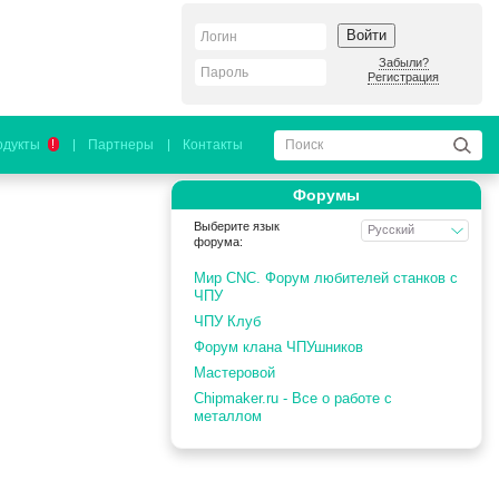
Войти
Забыли?
Регистрация
одукты
Партнеры
Контакты
!
Форумы
Выберите язык
Русский
форума:
Мир CNC. Форум любителей станков с
ЧПУ
ЧПУ Клуб
Форум клана ЧПУшников
Мастеровой
Chipmaker.ru - Все о работе с
металлом