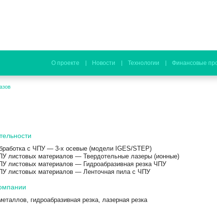
О проекте
Новости
Технологии
Финансовые пр
азов
тельности
бработка с ЧПУ — 3-х осевые (модели IGES/STEP)
ПУ листовых материалов — Твердотельные лазеры (ионные)
ПУ листовых материалов — Гидроабразивная резка ЧПУ
ПУ листовых материалов — Ленточная пила с ЧПУ
омпании
металлов, гидроабразивная резка, лазерная резка